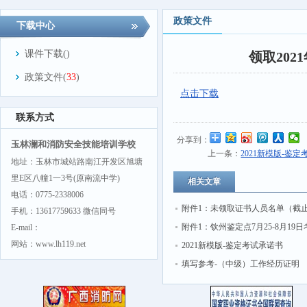
政策文件
下载中心
课件下载(
)
领取20
政策文件(
33
)
点击下载
联系方式
分享到：
玉林澜和消防安全技能培训学校
上一条：
2021新模版-鉴
地址：玉林市城站路南江开发区旭塘
里E区八幢1一3号(原南流中学)
相关文章
电话：0775-2338006
附件1：未领取证书人员名单（截止2
手机：13617759633 微信同号
第一批次）
附件1：钦州鉴定点7月25-8月19
E-mail：
网站：www.lh119.net
务计划安排（2022第三批次恢复）
2021新模版-鉴定考试承诺书
填写参考-（中级）工作经历证明