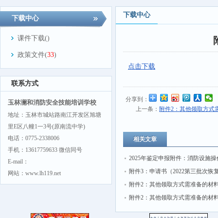
下载中心
下载中心
课件下载(
)
政策文件(
33
)
点击下载
联系方式
分享到：
玉林澜和消防安全技能培训学校
上一条：
附件2：其他领取方式需
地址：玉林市城站路南江开发区旭塘
里E区八幢1一3号(原南流中学)
电话：0775-2338006
相关文章
手机：13617759633 微信同号
2025年鉴定申报附件：消防设施操
E-mail：
员"四级/中级工"职业技能鉴定申
附件3：申请书（2022第三批次恢
网站：www.lh119.net
书
件）
附件2：其他领取方式需准备的材
（2022第一批次）
附件2：其他领取方式需准备的材
（2021年第三批次）