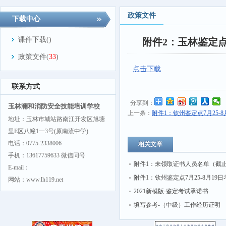
政策文件
下载中心
课件下载(
)
附件2：玉林鉴定点7
政策文件(
33
)
点击下载
联系方式
分享到：
玉林澜和消防安全技能培训学校
上一条：
附件1：钦州鉴定点7月25-
地址：玉林市城站路南江开发区旭塘
里E区八幢1一3号(原南流中学)
电话：0775-2338006
相关文章
手机：13617759633 微信同号
附件1：未领取证书人员名单（截止2
E-mail：
第一批次）
附件1：钦州鉴定点7月25-8月19
网站：www.lh119.net
务计划安排（2022第三批次恢复）
2021新模版-鉴定考试承诺书
填写参考-（中级）工作经历证明